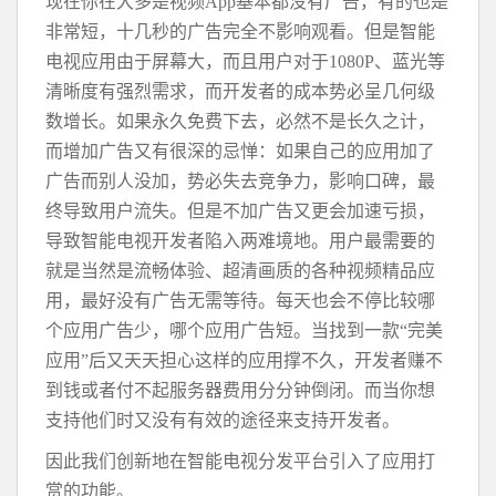
现在你在大多是视频App基本都没有广告，有的也是
非常短，十几秒的广告完全不影响观看。但是智能
电视应用由于屏幕大，而且用户对于1080P、蓝光等
清晰度有强烈需求，而开发者的成本势必呈几何级
数增长。如果永久免费下去，必然不是长久之计，
而增加广告又有很深的忌惮：如果自己的应用加了
广告而别人没加，势必失去竞争力，影响口碑，最
终导致用户流失。但是不加广告又更会加速亏损，
导致智能电视开发者陷入两难境地。用户最需要的
就是当然是流畅体验、超清画质的各种视频精品应
用，最好没有广告无需等待。每天也会不停比较哪
个应用广告少，哪个应用广告短。当找到一款“完美
应用”后又天天担心这样的应用撑不久，开发者赚不
到钱或者付不起服务器费用分分钟倒闭。而当你想
支持他们时又没有有效的途径来支持开发者。
因此我们创新地在智能电视分发平台引入了应用打
赏的功能。