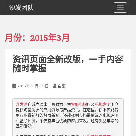
S
沙发团队
TOGGLE
k
i
p
t
月份：2015年3月
o
m
a
资讯页面全新改版，一手内容
i
随时掌握
n
c
o
2015 年 3 月 31 日
白菜
n
t
e
沙发网
自成立以来一直致力于为
智能电视
以及
电视盒子
用户
n
提供海量优质的应用资源与产品资讯。在这里，你不仅能看
t
到行业最新鲜的热点新闻，还能找到市场最前端的电视评测
和盒子评测，不仅有丰富优质的应用首发，还有奖励丰厚的
互动活动… 
